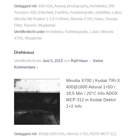
Getagged mit:
400 ASA
,
Analog photography
,
Architektur
,
DM
Paradies 400
,
Elberfeld
,
Farbfilm
,
Farbfotografie
,
Gelbfilter
,
Labor
,
Minolta Md Rokkor 1:2.8 f=28mm
,
Minolta X700
,
Natur
,
Orange
Filter
,
RaumX
,
Wuppertal
Veröffentlicht unter
Architektur
,
Farbfotografie
,
Labor
,
Minolta
X700
,
Wuppertal
Drehkreuz
Veröffentlicht am
Juni 5, 2015
von
Ralf Haun
—
Keine
Kommentare ↓
Minolta X700 | Kodak TRI-X
400@1600 Adonal 1+50 /
18,5 Min / 20°C Info ADOX
MCP 312 in Kodak Dektol
1+2 Info
Getagged mit:
400@1600 ASA
,
Adonal 1+50
,
ADOX MCP 312
,