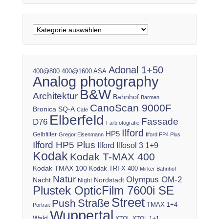
Adonal 1+50
400@800
400@1600 ASA
Analog photography
B&W
Architektur
Bahnhof
Barmen
CanoScan 9000F
Bronica SQ-A
Cafe
Elberfeld
Fassade
D76
Farbfotografie
Ilford
HP5
Gelbfilter
Gregor Eisenmann
Ilford FP4 Plus
Ilford HP5 Plus
Ilford Ilfosol 3 1+9
Kodak
Kodak T-MAX 400
Kodak TMAX 100
Kodak TRI-X 400
Mirker Bahnhof
Natur
Olympus OM-2
Nacht
Nordstadt
Night
Plustek OpticFilm 7600i SE
Street
Straße
Push
TMAX 1+4
Portrait
Wuppertal
Wald
XTOL
XTOL 1+1