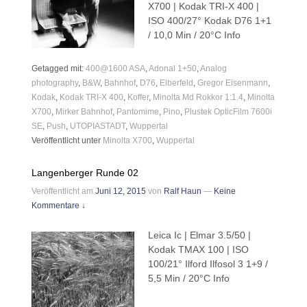
X700 | Kodak TRI-X 400 |
ISO 400/27° Kodak D76 1+1
/ 10,0 Min / 20°C Info
Getagged mit:
400@1600 ASA
,
Adonal 1+50
,
Analog
photography
,
B&W
,
Bahnhof
,
D76
,
Elberfeld
,
Gregor Eisenmann
,
Kodak
,
Kodak TRI-X 400
,
Koffer
,
Minolta Md Rokkor 1:1.4
,
Minolta
X700
,
Mirker Bahnhof
,
Pantomime
,
Pino
,
Plustek OpticFilm 7600i
SE
,
Push
,
UTOPIASTADT
,
Wuppertal
Veröffentlicht unter
Minolta X700
,
Wuppertal
Langenberger Runde 02
Veröffentlicht am
Juni 12, 2015
von
Ralf Haun
—
Keine
Kommentare ↓
Leica Ic | Elmar 3.5/50 |
Kodak TMAX 100 | ISO
100/21° Ilford Ilfosol 3 1+9 /
5,5 Min / 20°C Info