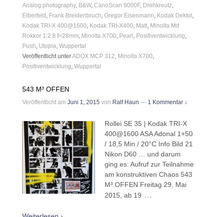
Analog photography
,
B&W
,
CanoScan 9000F
,
Drehkreutz
,
Elberfeld
,
Frank Breidenbruch
,
Gregor Eisenmann
,
Kodak Dektol
,
Kodak TRI-X 400@1600
,
Kodak TRI-X400
,
Matt
,
Minolta Md
Rokkor 1:2.8 f=28mm
,
Minolta X700
,
Pearl
,
Positiventwicklung
,
Push
,
Utopia
,
Wuppertal
Veröffentlicht unter
ADOX MCP 312
,
Minolta X700
,
Positiventwicklung
,
Wuppertal
543 M³ OFFEN
Veröffentlicht am
Juni 1, 2015
von
Ralf Haun
—
1 Kommentar ↓
Rollei SE 35 | Kodak TRI-X
400@1600 ASA Adonal 1+50
/ 18,5 Min / 20°C Info Bild 21
Nikon D60 … und darum
ging es: Aufruf zur Teilnahme
am konstruktiven Chaos 543
M³ OFFEN Freitag 29. Mai
…
2015, ab 19
Weiterlesen ›