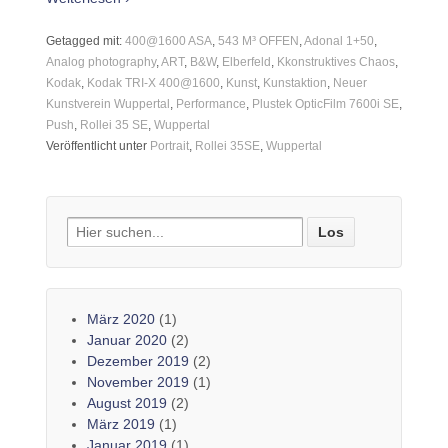
Getagged mit:
400@1600 ASA
,
543 M³ OFFEN
,
Adonal 1+50
,
Analog photography
,
ART
,
B&W
,
Elberfeld
,
Kkonstruktives Chaos
,
Kodak
,
Kodak TRI-X 400@1600
,
Kunst
,
Kunstaktion
,
Neuer
Kunstverein Wuppertal
,
Performance
,
Plustek OpticFilm 7600i SE
,
Push
,
Rollei 35 SE
,
Wuppertal
Veröffentlicht unter
Portrait
,
Rollei 35SE
,
Wuppertal
Search
for:
März 2020
(1)
Januar 2020
(2)
Dezember 2019
(2)
November 2019
(1)
August 2019
(2)
März 2019
(1)
Januar 2019
(1)