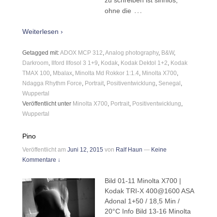
…
ohne die
Weiterlesen ›
Getagged mit:
ADOX MCP 312
,
Analog photography
,
B&W
,
Darkroom
,
Ilford Ilfosol 3 1+9
,
Kodak
,
Kodak Dektol 1+2
,
Kodak
TMAX 100
,
Mbalax
,
Minolta Md Rokkor 1:1.4
,
Minolta X700
,
Ndagga Rhythm Force
,
Portrait
,
Positiventwicklung
,
Senegal
,
Wuppertal
Veröffentlicht unter
Minolta X700
,
Portrait
,
Positiventwicklung
,
Wuppertal
Pino
Veröffentlicht am
Juni 12, 2015
von
Ralf Haun
—
Keine
Kommentare ↓
Bild 01-11 Minolta X700 |
Kodak TRI-X 400@1600 ASA
Adonal 1+50 / 18,5 Min /
20°C Info Bild 13-16 Minolta