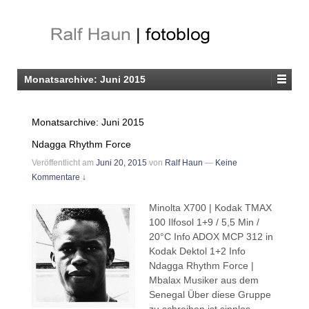
Monatsarchive:
Juni 2015
Monatsarchive:
Juni 2015
Ndagga Rhythm Force
Veröffentlicht am
Juni 20, 2015
von
Ralf Haun
—
Keine
Kommentare ↓
Minolta X700 | Kodak TMAX
100 Ilfosol 1+9 / 5,5 Min /
20°C Info ADOX MCP 312 in
Kodak Dektol 1+2 Info
Ndagga Rhythm Force |
Mbalax Musiker aus dem
Senegal Über diese Gruppe
zu schreiben ist sinnlos,