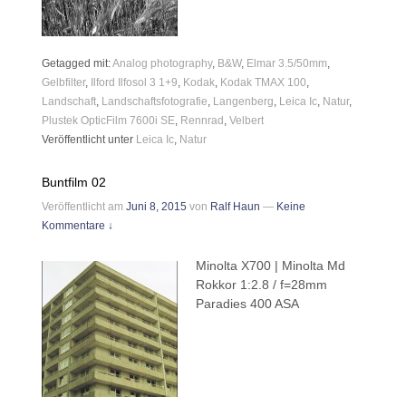
Getagged mit:
Analog photography
,
B&W
,
Elmar 3.5/50mm
,
Gelbfilter
,
Ilford Ilfosol 3 1+9
,
Kodak
,
Kodak TMAX 100
,
Landschaft
,
Landschaftsfotografie
,
Langenberg
,
Leica Ic
,
Natur
,
Plustek OpticFilm 7600i SE
,
Rennrad
,
Velbert
Veröffentlicht unter
Leica Ic
,
Natur
Buntfilm 02
Veröffentlicht am
Juni 8, 2015
von
Ralf Haun
—
Keine
Kommentare ↓
Minolta X700 | Minolta Md
Rokkor 1:2.8 / f=28mm
Paradies 400 ASA